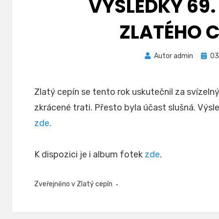
VÝSLEDKY 69.
ZLATÉHO C
Zveře
Autor
admin
03
dne
Zlatý cepín se tento rok uskutečnil za svíze
zkrácené trati. Přesto byla účast slušná. Výs
zde
.
K dispozici je i album fotek
zde
.
Zveřejněno v
Zlatý cepín