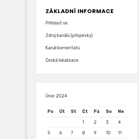
ZÁKLADNÍ INFORMACE
Přihlásit se
Zdroj kanálů (příspěvky)
Kanál komentářů
Česká lokalizace
Únor 2024
Po
Út
St
Čt
Pá
So
Ne
1
2
3
4
5
6
7
8
9
10
11