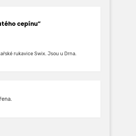
latého cepínu”
řské rukavice Swix. Jsou u Drna.
řena.