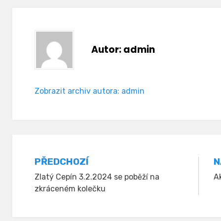
Autor:
admin
Zobrazit archiv autora: admin
Navigace
PŘEDCHOZÍ
N
Zlatý Cepín 3.2.2024 se poběží na
Ak
pro
zkráceném kolečku
příspěvek