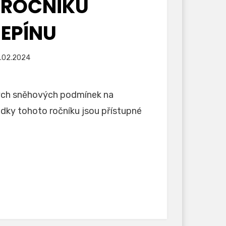
 ROČNÍKU
EPÍNU
jněno
.02.2024
lných sněhových podmínek na
ledky tohoto ročníku jsou přístupné