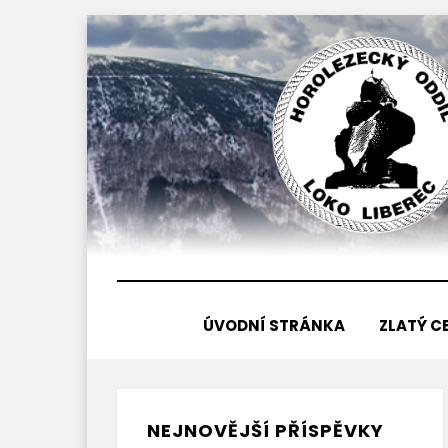
Přejít
k
obsahu
ÚVODNÍ STRÁNKA
ZLATÝ C
NEJNOVĚJŠÍ PŘÍSPĚVKY