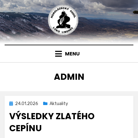
Přejít
k
obsahu
MENU
AUTOR
:
ADMIN
Zveřejněno
24.01.2026
Aktuality
dne
VÝSLEDKY ZLATÉHO
CEPÍNU