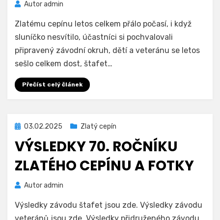
Autor
admin
Zlatému cepínu letos celkem přálo počasí, i když
sluníčko nesvítilo, účastníci si pochvalovali
připravený závodní okruh, dětí a veteránu se letos
sešlo celkem dost, štafet…
Přečíst celý článek
Zveřejněno
03.02.2025
Zlatý cepín
dne
VÝSLEDKY 70. ROČNÍKU
ZLATÉHO CEPÍNU A FOTKY
Autor
admin
Výsledky závodu štafet jsou zde. Výsledky závodu
veteránů jsou zde. Výsledky přidruženého závodu