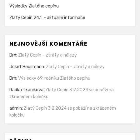
Výsledky Zlatého cepínu
Zlatý Cepín 24.1. – aktuální informace
NEJNOVĚJŠÍ KOMENTÁŘE
Drn
:
Zlatý Cepín – ztráty a nálezy
Josef Hausmann
:
Zlatý Cepín – ztráty a nálezy
Drn
:
Výsledky 69. ročníku Zlatého cepínu
Radka Tkacikova
:
Zlatý Cepín 3.2.2024 se poběží na
zkráceném kolečku
admin
:
Zlatý Cepín 3.2.2024 se poběží na zkráceném
kolečku