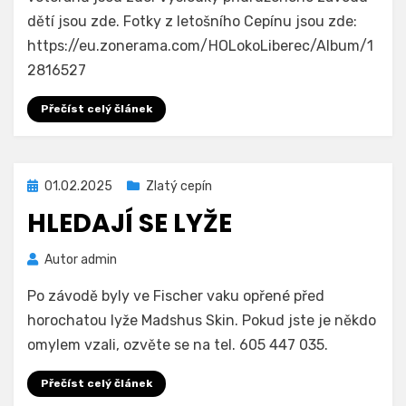
dětí jsou zde. Fotky z letošního Cepínu jsou zde:
https://eu.zonerama.com/HOLokoLiberec/Album/1
2816527
Přečíst celý článek
Zveřejněno
01.02.2025
Zlatý cepín
dne
HLEDAJÍ SE LYŽE
Autor
admin
Po závodě byly ve Fischer vaku opřené před
horochatou lyže Madshus Skin. Pokud jste je někdo
omylem vzali, ozvěte se na tel. 605 447 035.
Přečíst celý článek