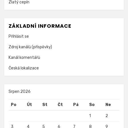
Zlatý cepín
ZÁKLADNÍ INFORMACE
Přihlásit se
Zdroj kanálů (příspěvky)
Kanál komentářů
Česká lokalizace
Srpen 2026
Po
Út
St
Čt
Pá
So
Ne
1
2
3
4
5
6
7
8
9