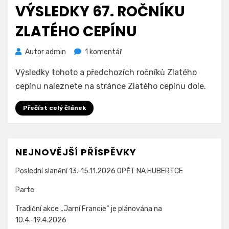
dne
VÝSLEDKY 67. ROČNÍKU
ZLATÉHO CEPÍNU
u
Autor
admin
1 komentář
textu
Výsledky tohoto a předchozích ročníků Zlatého
s
názvem
cepínu naleznete na stránce Zlatého cepínu dole.
Výsledky
67.
Přečíst celý článek
ročníku
Zlatého
cepínu
NEJNOVĚJŠÍ PŘÍSPĚVKY
Poslední slanění 13.-15.11.2026 OPĚT NA HUBERTCE
Parte
Tradiční akce „Jarní Francie“ je plánována na
10.4.-19.4.2026