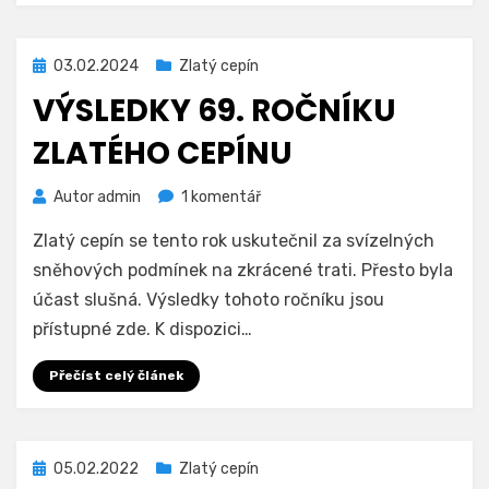
Zveřejněno
03.02.2024
Zlatý cepín
dne
VÝSLEDKY 69. ROČNÍKU
ZLATÉHO CEPÍNU
u
Autor
admin
1 komentář
textu
Zlatý cepín se tento rok uskutečnil za svízelných
s
názvem
sněhových podmínek na zkrácené trati. Přesto byla
Výsledky
účast slušná. Výsledky tohoto ročníku jsou
69.
přístupné zde. K dispozici…
ročníku
Zlatého
Přečíst celý článek
cepínu
Zveřejněno
05.02.2022
Zlatý cepín