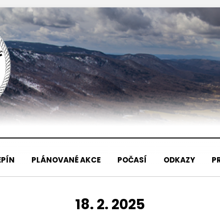
EPÍN
PLÁNOVANÉ AKCE
POČASÍ
ODKAZY
P
DEN
:
18. 2. 2025