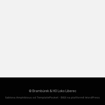
© Brambůrek & HO Loko Liberec
šablona Amphibious od
TemplatePocket
⋅
Běží na platformě
WordPress