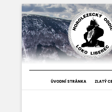
Přejít
k
obsahu
ÚVODNÍ STRÁNKA
ZLATÝ C