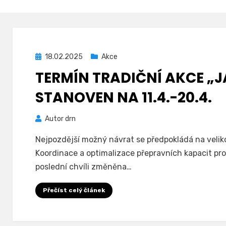
Zveřejněno
18.02.2025
Akce
dne
TERMÍN TRADIČNÍ AKCE „J
STANOVEN NA 11.4.-20.4.
Autor
drn
Nejpozdější možný návrat se předpokládá na velik
Koordinace a optimalizace přepravních kapacit pro
poslední chvíli změněna…
Přečíst celý článek