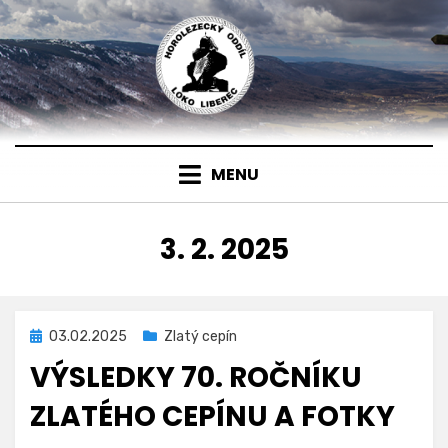
Přejít
k
obsahu
MENU
DEN
:
3. 2. 2025
Zveřejněno
03.02.2025
Zlatý cepín
dne
VÝSLEDKY 70. ROČNÍKU
ZLATÉHO CEPÍNU A FOTKY