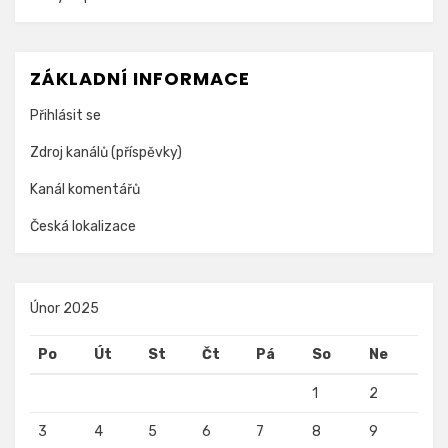
ZÁKLADNÍ INFORMACE
Přihlásit se
Zdroj kanálů (příspěvky)
Kanál komentářů
Česká lokalizace
Únor 2025
Po
Út
St
Čt
Pá
So
Ne
1
2
3
4
5
6
7
8
9