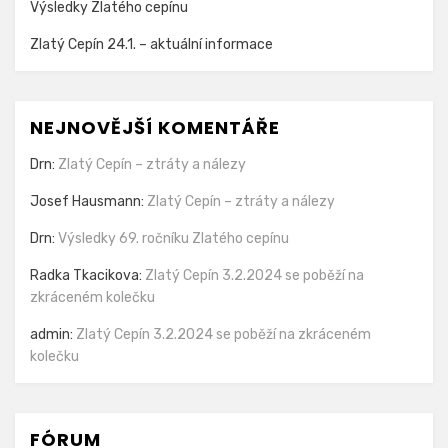
Výsledky Zlatého cepínu
Zlatý Cepín 24.1. – aktuální informace
NEJNOVĚJŠÍ KOMENTÁŘE
Drn
:
Zlatý Cepín – ztráty a nálezy
Josef Hausmann
:
Zlatý Cepín – ztráty a nálezy
Drn
:
Výsledky 69. ročníku Zlatého cepínu
Radka Tkacikova
:
Zlatý Cepín 3.2.2024 se poběží na
zkráceném kolečku
admin
:
Zlatý Cepín 3.2.2024 se poběží na zkráceném
kolečku
FÓRUM