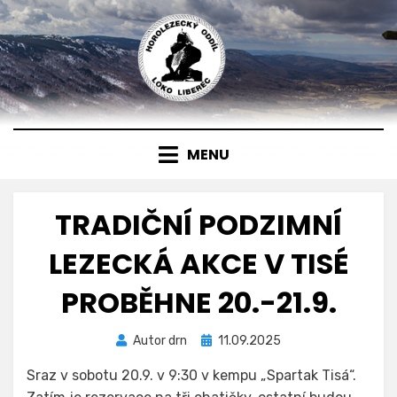
Přejít
k
obsahu
MENU
TRADIČNÍ PODZIMNÍ
LEZECKÁ AKCE V TISÉ
PROBĚHNE 20.-21.9.
Zveřejněno
Autor
drn
11.09.2025
dne
Sraz v sobotu 20.9. v 9:30 v kempu „Spartak Tisá“.