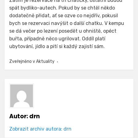
Zatím je rezervace na tři chatičky, ostatní budou
spát bydliko-autech. Pokud by se chtěl někdo
dodatečně přidat, ať se ozve co nejdřív, pokusil
bych se rezervaci navýšit o další chatku. V kempu
se dá večer po lezení posedět u ohniště, opéct
buřta, případně něco ugrilovat. Oddíl platí
ubytování, jídlo a pití si každý zajistí sám.
Zveřejněno v
Aktuality
Autor:
drn
Zobrazit archiv autora: drn