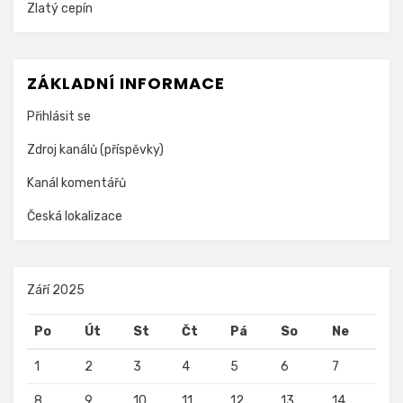
Zlatý cepín
ZÁKLADNÍ INFORMACE
Přihlásit se
Zdroj kanálů (příspěvky)
Kanál komentářů
Česká lokalizace
Září 2025
Po
Út
St
Čt
Pá
So
Ne
1
2
3
4
5
6
7
8
9
10
11
12
13
14