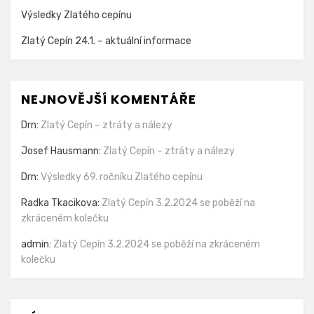
Výsledky Zlatého cepínu
Zlatý Cepín 24.1. – aktuální informace
NEJNOVĚJŠÍ KOMENTÁŘE
Drn
:
Zlatý Cepín – ztráty a nálezy
Josef Hausmann
:
Zlatý Cepín – ztráty a nálezy
Drn
:
Výsledky 69. ročníku Zlatého cepínu
Radka Tkacikova
:
Zlatý Cepín 3.2.2024 se poběží na
zkráceném kolečku
admin
:
Zlatý Cepín 3.2.2024 se poběží na zkráceném
kolečku