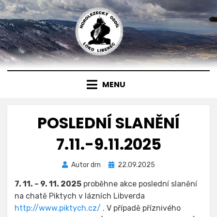
Přejít
k
obsahu
MENU
POSLEDNÍ SLANĚNÍ
7.11.-9.11.2025
Zveřejněno
Autor
drn
22.09.2025
dne
7. 11. – 9. 11. 2025
proběhne akce poslední slanění
na chatě Piktych v lázních Libverda
http://www.piktych.cz/
. V případě příznivého