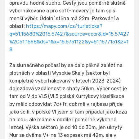
opravdu hodně sucho. Cesty jsou poměrně slušně
vyborhákované a pro soft-movery je tam spíš
menší výběr. Údolní stěna má 22m. Parkování a
oblast:
https://mapy.com/cs/turisticka?
q=51.15680%2015.57427&source=coor&id=15.57427
%2C51.1568&ds=1&x=15.5751122&y=51.1577151&z=1
8
Za slunečného počasí by se dalo pěkně zalézt na
plotnách v oblasti Wysokie Skaly (sektor byl
kompletně vyborhákovaný v letech 2023-2024),
dojezdová vzdálenost z chaty 50km. Výběr cest je
tam od V do VI.5 (VI.5 polské Kurtykovy klasifikace
by mělo odpovídat 7c+fr, což mě v rajbasu přijde
jako scifi, v polské VI jsem si tam připadal jako koza
na ledu, ale máme v oddíle i poměrně výkonné
lezce). Výška sektorů je od 10 do 30m, jen ukryty
Mur se dvěma V+ na 13 expesek má 42m, ale v