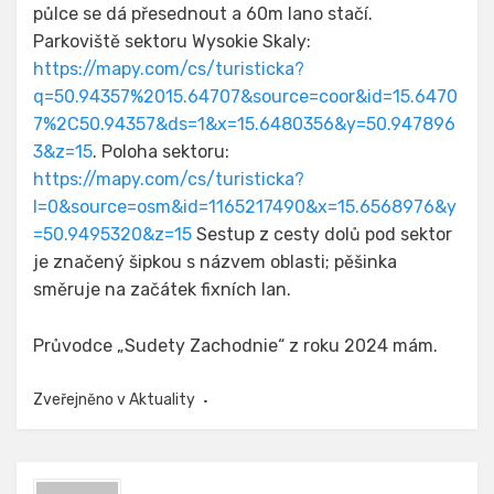
půlce se dá přesednout a 60m lano stačí.
Parkoviště sektoru Wysokie Skaly:
https://mapy.com/cs/turisticka?
q=50.94357%2015.64707&source=coor&id=15.6470
7%2C50.94357&ds=1&x=15.6480356&y=50.947896
3&z=15
. Poloha sektoru:
https://mapy.com/cs/turisticka?
l=0&source=osm&id=1165217490&x=15.6568976&y
=50.9495320&z=15
Sestup z cesty dolů pod sektor
je značený šipkou s názvem oblasti; pěšinka
směruje na začátek fixních lan.
Průvodce „Sudety Zachodnie“ z roku 2024 mám.
Zveřejněno v
Aktuality