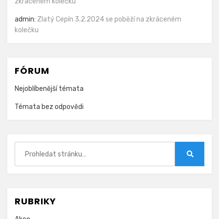
zkráceném kolečku
admin
:
Zlatý Cepín 3.2.2024 se poběží na zkráceném
kolečku
FÓRUM
Nejoblíbenější témata
Témata bez odpovědi
Hledat:
Hledat
RUBRIKY