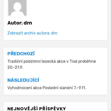
Autor:
drn
Zobrazit archiv autora: drn
Navigace
PŘEDCHOZÍ
pro
Tradiční podzimní lezecká akce v Tisé proběhne
20.-21.9.
příspěvek
NÁSLEDUJÍCÍ
Vyhodnocení akce Poslední slanění 7.-9.11.
NEJNOVĚJŠÍ PŘÍSPĚVKY