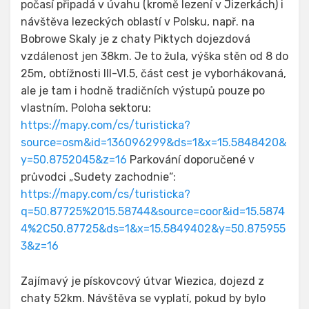
počasí připadá v úvahu (kromě lezení v Jizerkách) i
návštěva lezeckých oblastí v Polsku, např. na
Bobrowe Skaly je z chaty Piktych dojezdová
vzdálenost jen 38km. Je to žula, výška stěn od 8 do
25m, obtížnosti III-VI.5, část cest je vyborhákovaná,
ale je tam i hodně tradičních výstupů pouze po
vlastním. Poloha sektoru:
https://mapy.com/cs/turisticka?
source=osm&id=136096299&ds=1&x=15.5848420&
y=50.8752045&z=16
Parkování doporučené v
průvodci „Sudety zachodnie“:
https://mapy.com/cs/turisticka?
q=50.87725%2015.58744&source=coor&id=15.5874
4%2C50.87725&ds=1&x=15.5849402&y=50.875955
3&z=16
Zajímavý je pískovcový útvar Wiezica, dojezd z
chaty 52km. Návštěva se vyplatí, pokud by bylo